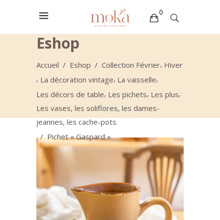
0
Eshop
Votre sélection est vide
,
Accueil
/
Eshop
/
Collection Février
Hiver
,
,
,
La décoration vintage
La vaisselle
,
,
,
Les décors de table
Les pichets
Les plus
Les vases, les soliflores, les dames-
jeannes, les cache-pots
/
Pichet « Gaspard »