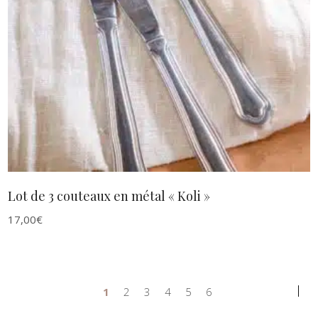
AJOUTER AU PANIER
Lot de 3 couteaux en métal « Koli »
17,00
€
1
2
3
4
5
6