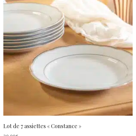
au
plus
ancien
AJOUTER AU PANIER
Lot de 7 assiettes « Constance »
30,00
€