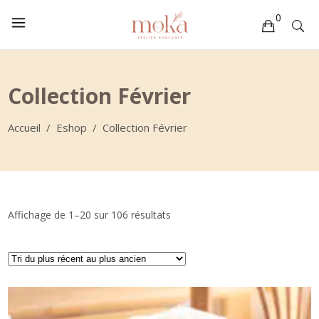
0
Votre sélection est vide
Collection Février
Accueil
/
Eshop
/
Collection Février
Trié
Affichage de 1–20 sur 106 résultats
du
plus
récent