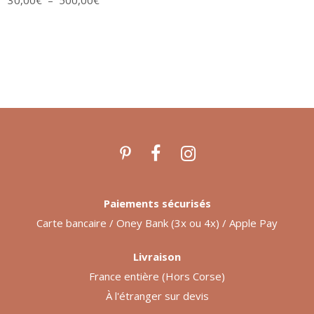
de
la
prix :
30,00€
page
à
500,00€
du
produit
Paiements sécurisés
Carte bancaire / Oney Bank (3x ou 4x) / Apple Pay
Livraison
France entière (Hors Corse)
À l'étranger sur devis