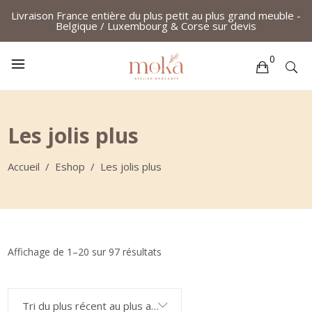
Livraison France entière du plus petit au plus grand meuble -
Belgique / Luxembourg & Corse
sur devis
0
Votre sélection est vide
Les jolis plus
Accueil
/
Eshop
/
Les jolis plus
Trié
Affichage de 1–20 sur 97 résultats
du
Tri du plus récent au plus ancien