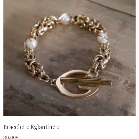
AJOUTER AU PANIER
Bracelet « Églantine »
30,00
€