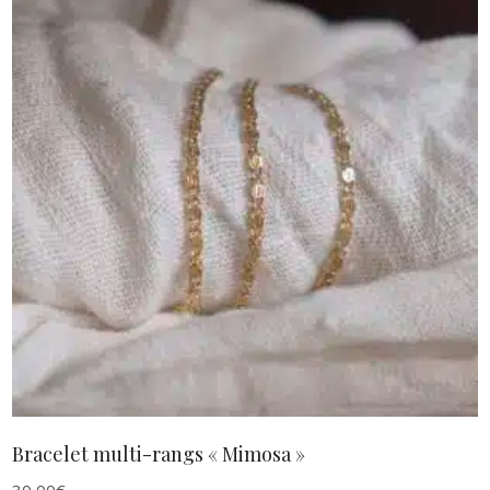
au
plus
ancien
AJOUTER AU PANIER
Bracelet multi-rangs « Mimosa »
30,00
€