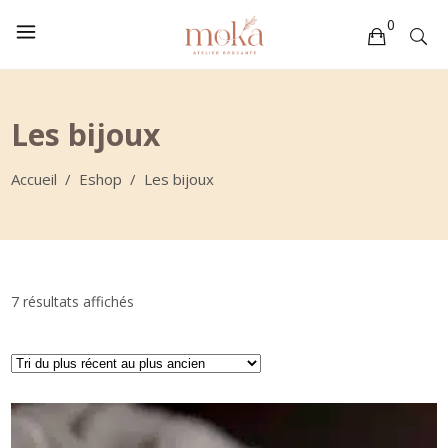
0
Votre sélection est vide
Les bijoux
Accueil
/
Eshop
/
Les bijoux
Trié
7 résultats affichés
du
plus
récent