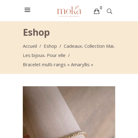
0
Votre sélection est vide
Eshop
,
,
Accueil
/
Eshop
/
Cadeaux
Collection Mai
,
Les bijoux
Pour elle
/
Bracelet multi-rangs « Amaryllis »