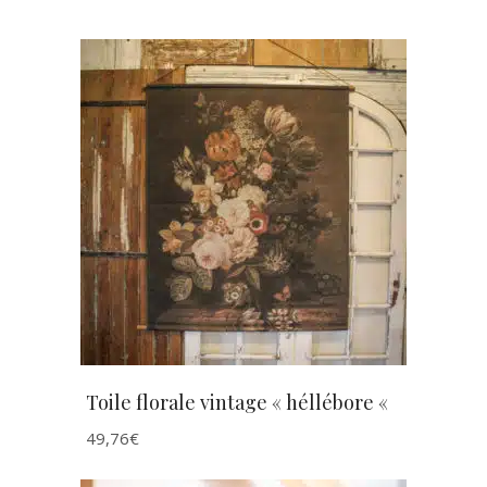
AJOUTER AU PANIER
Toile florale vintage « héllébore «
49,76
€