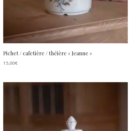
Pichet / cafetière / théière « Jeanne »
15,00
€