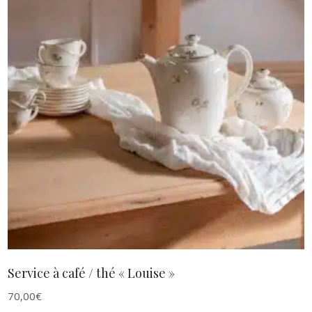
AJOUTER AU PANIER
Service à café / thé « Louise »
70,00
€