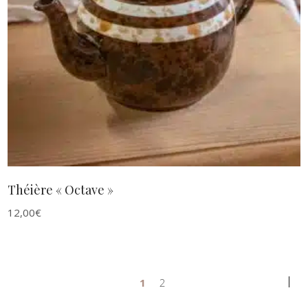
AJOUTER AU PANIER
Théière « Octave »
12,00
€
1
2