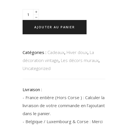
AJOUTER AU PANIER
Catégories :
Cadeaux
,
Hiver doux
,
La
décoration vintage
,
Les décors muraux
,
Uncategorized
Livraison :
- France entière (Hors Corse ) : Calculer la
livraison de votre commande en l’ajoutant
dans le panier.
- Belgique / Luxembourg & Corse : Merci