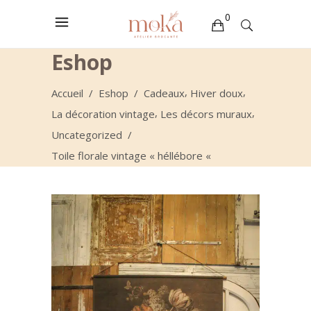
0
Eshop
Votre sélection est vide
,
,
Accueil
/
Eshop
/
Cadeaux
Hiver doux
,
,
La décoration vintage
Les décors muraux
Uncategorized
/
Toile florale vintage « héllébore «