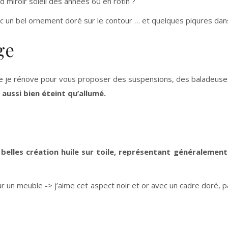
miroir soleil des années 60 en rotin ?
vec un bel ornement doré sur le contour … et quelques piqures da
ge
ue je rénove pour vous proposer des suspensions, des baladeuses
ussi bien éteint qu’allumé.
 belles création huile sur toile, représentant généralemen
ur un meuble -> j’aime cet aspect noir et or avec un cadre doré, 