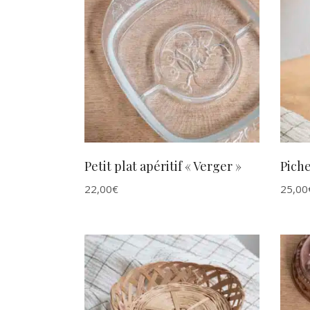
AJOUTER AU PANIER
Petit plat apéritif « Verger »
Piche
22,00
€
25,00