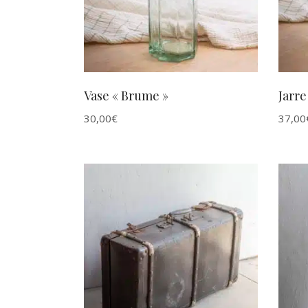
Vase « Brume »
Jarre
30,00
€
37,00
AJOUTER AU PANIER