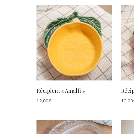
du
plus
récent
au
AJOUTER AU PANIER
plus
ancien
Récipient « Amalfi »
Récip
12,00
€
12,00