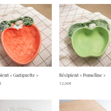
AJOUTER AU PANIER
AJOUTER AU PANIER
ient « Gariguette »
Récipient « Pomeline »
€
12,00
€