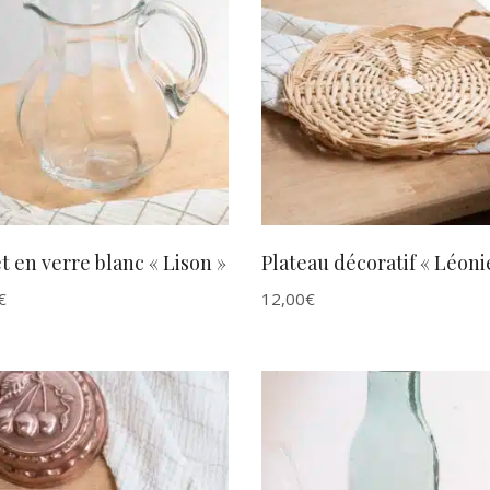
AJOUTER AU PANIER
AJOUTER AU PANIER
t en verre blanc « Lison »
Plateau décoratif « Léoni
€
12,00
€