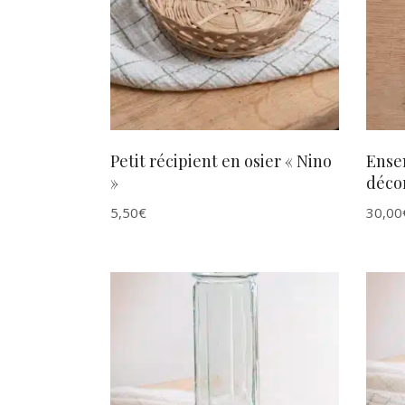
AJOUTER AU PANIER
Petit récipient en osier « Nino
Ense
»
décor
5,50
€
30,00
AJOUTER AU PANIER