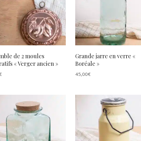
AJOUTER AU PANIER
AJOUTER AU PANIER
mble de 2 moules
Grande jarre en verre «
atifs « Verger ancien »
Boréale »
€
45,00
€
AJOUTER AU PANIER
AJOUTER AU PANIER