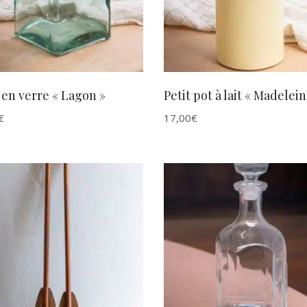
 en verre « Lagon »
Petit pot à lait « Madelein
€
17,00
€
AJOUTER AU PANIER
AJOUTER AU PANIER