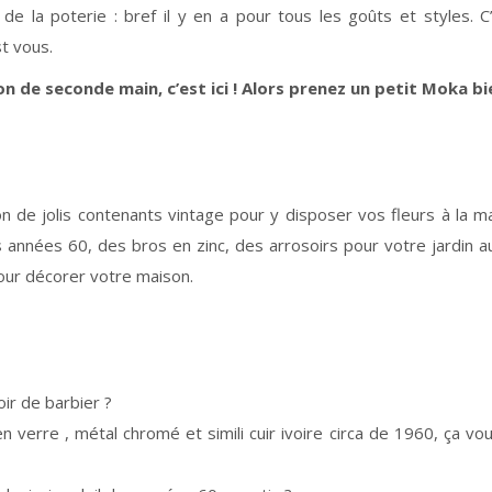
 de la poterie : bref il y en a pour tous les goûts et styles. 
st vous.
ion de seconde main, c’est ici ! Alors prenez un petit Moka 
on de jolis contenants vintage pour y disposer vos fleurs à la m
nnées 60, des bros en zinc, des arrosoirs pour votre jardin au 
pour décorer votre maison.
oir de barbier ?
en verre , métal chromé et simili cuir ivoire circa de 1960, ça vo