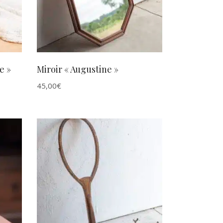
e »
Miroir « Augustine »
45,00
€
AJOUTER AU PANIER