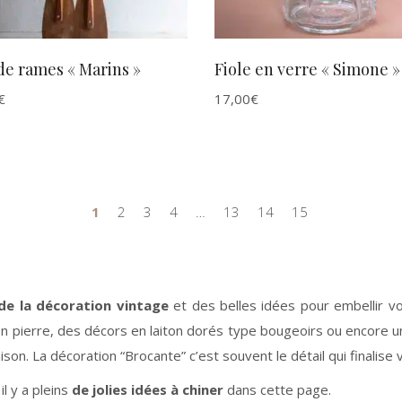
e rames « Marins »
Fiole en verre « Simone »
€
17,00
€
1
2
3
4
…
13
14
15
 de la décoration vintage
et des belles idées pour embellir vo
e en pierre, des décors en laiton dorés type bougeoirs ou encore une
n. La décoration “Brocante” c’est souvent le détail qui finalise v
 il y a pleins
de jolies idées à chiner
dans cette page.