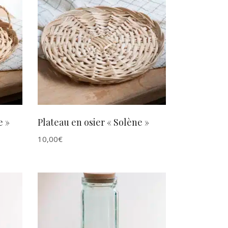
AJOUTER AU PANIER
e »
Plateau en osier « Solène »
10,00
€