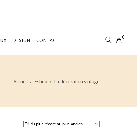
Votre sélection est vide
0
AUX
DESIGN
CONTACT
Votre sélection est vide
Accueil
/
Eshop
/
La décoration vintage