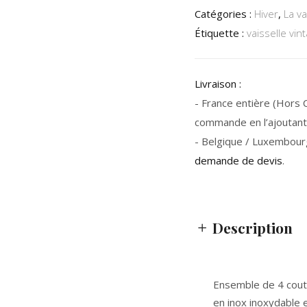
Catégories :
Hiver
,
La va
Étiquette :
vaisselle vin
Livraison :
- France entière (Hors Co
commande en l’ajoutant 
- Belgique / Luxembour
demande de devis
.
Description
Ensemble de 4 cou
en inox inoxydable e