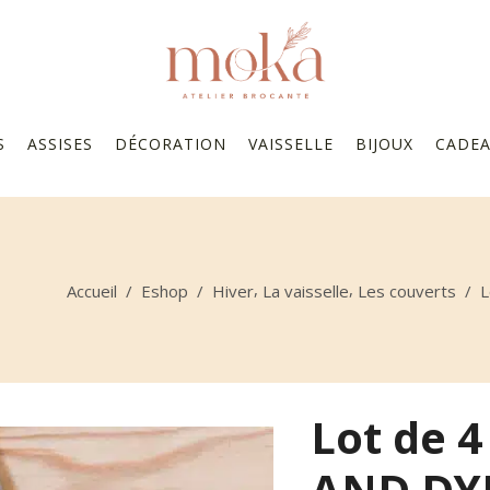
S
ASSISES
DÉCORATION
VAISSELLE
BIJOUX
CADE
,
,
Accueil
/
Eshop
/
Hiver
La vaisselle
Les couverts
/
L
Lot de 
AND DY