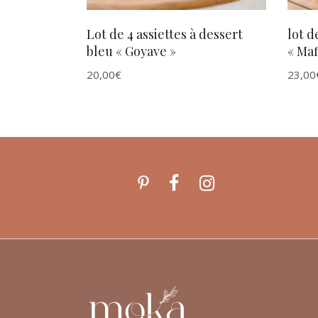
Lot de 4 assiettes à dessert
lot d
bleu « Goyave »
« Maf
20,00
€
23,00