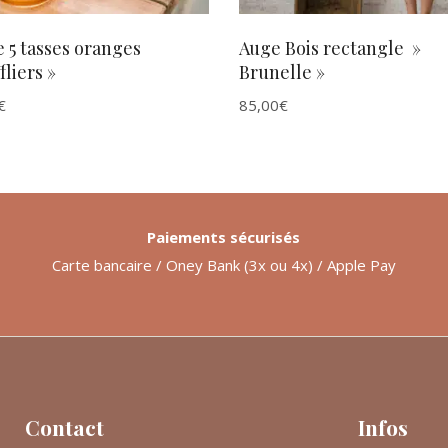
e 5 tasses oranges
Auge Bois rectangle »
fliers »
Brunelle »
€
85,00
€
Paiements sécurisés
Carte bancaire / Oney Bank (3x ou 4x) / Apple Pay
Contact
Infos