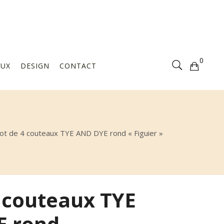
Votre sélection est vide
0
AUX
DESIGN
CONTACT
Votre sélection est vide
ot de 4 couteaux TYE AND DYE rond « Figuier »
4 couteaux TYE
E rond