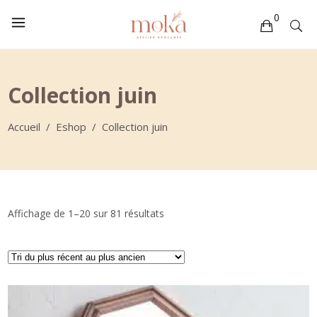
0
Votre sélection est vide
Collection juin
Accueil
/
Eshop
/
Collection juin
Trié
Affichage de 1–20 sur 81 résultats
du
plus
récent