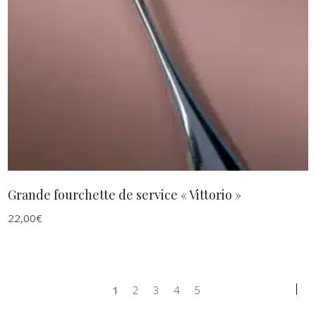
AJOUTER AU PANIER
Grande fourchette de service « Vittorio »
22,00
€
1
2
3
4
5