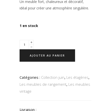
Un meuble fort, chaleureux et décoratif,
idéal pour créer une atmosphère singulière.
1 en stock
AJOUTER AU PANIER
Catégories :
Collection juin
,
Les étagères
,
Les meubles de rangement
,
Les meubles
vintage
Livraison :