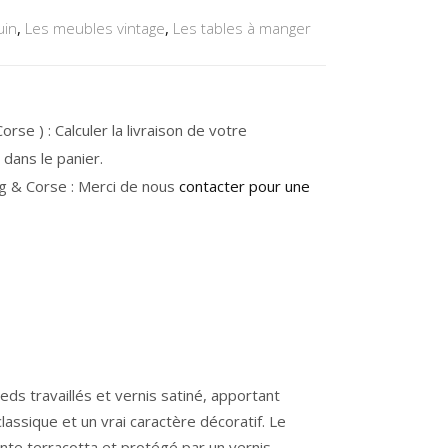
uin
,
Les meubles vintage
,
Les tables à manger
rse ) : Calculer la livraison de votre
dans le panier.
g & Corse : Merci de nous
contacter pour une
eds travaillés et vernis satiné, apportant
lassique et un vrai caractère décoratif. Le
inte terracotta et protégé par un vernis