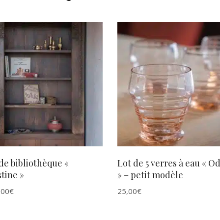
AJOUTER AU PANIER
AJOUTER AU PANIER
de bibliothèque «
Lot de 5 verres à eau « O
tine »
» – petit modèle
,00
€
25,00
€