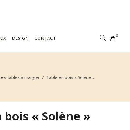
Votre sélection est vide
0
AUX
DESIGN
CONTACT
Votre sélection est vide
Les tables à manger
/
Table en bois « Solène »
 bois « Solène »