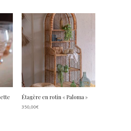
AJOUTER AU PANIER
dette
Étagère en rotin « Paloma »
350,00
€