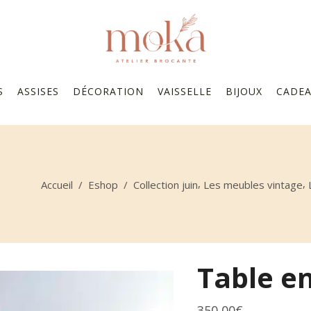
S
ASSISES
DÉCORATION
VAISSELLE
BIJOUX
CADE
,
,
Accueil
/
Eshop
/
Collection juin
Les meubles vintage
Table en
350,00
€