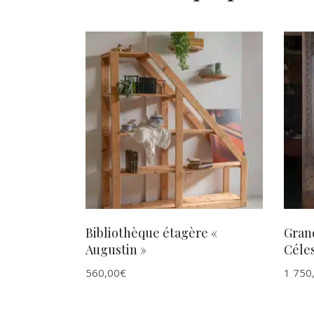
AJOUTER AU PANIER
Bibliothèque étagère «
Gran
Augustin »
Céles
560,00
€
1 750