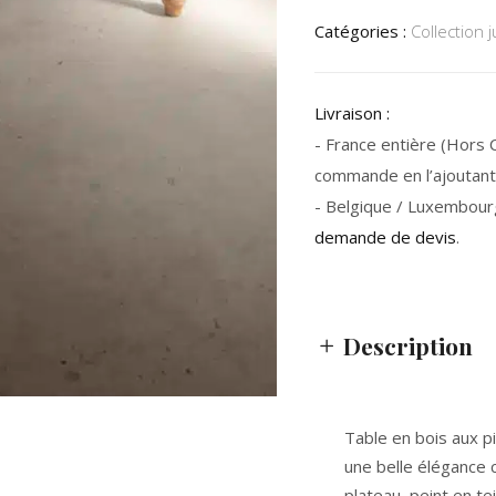
Catégories :
Collection j
Livraison :
- France entière (Hors Co
commande en l’ajoutant 
- Belgique / Luxembour
demande de devis
.
Description
Table en bois aux pi
une belle élégance c
plateau, peint en te