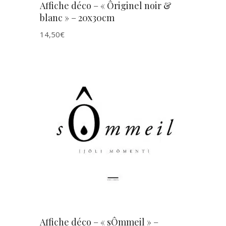
Affiche déco – « Ôriginel noir &
blanc » – 20x30cm
14,50
€
AJOUTER AU PANIER
Affiche déco – « sÔmmeil » –