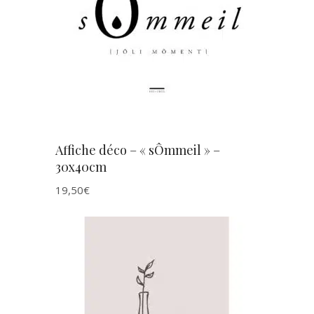
AJOUTER AU PANIER
Affiche déco – « sÔmmeil » –
30x40cm
19,50
€