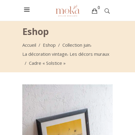
0
Votre sélection est vide
Eshop
,
Accueil
/
Eshop
/
Collection juin
,
La décoration vintage
Les décors muraux
/
Cadre « Solstice »