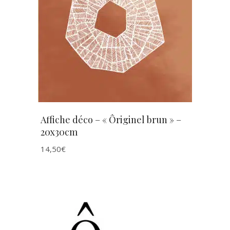
AJOUTER AU PANIER
Affiche déco – « Ôriginel brun » –
20x30cm
14,50
€