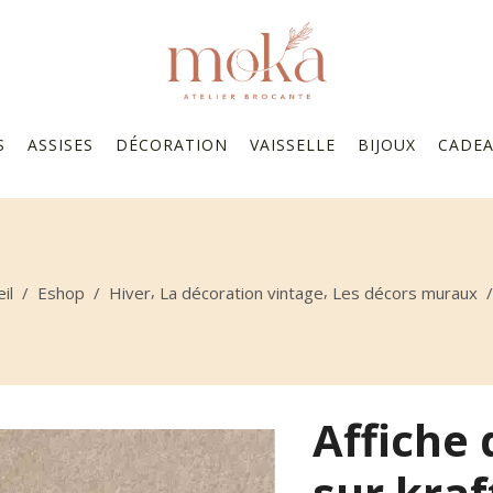
S
ASSISES
DÉCORATION
VAISSELLE
BIJOUX
CADE
,
,
il
/
Eshop
/
Hiver
La décoration vintage
Les décors muraux
Affiche
sur kraf