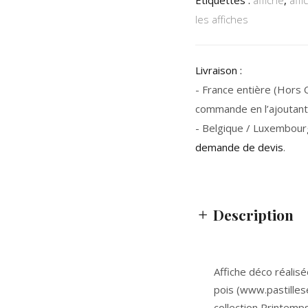
Étiquettes :
affiche
,
aff
les affiches
Livraison :
- France entière (Hors Co
commande en l’ajoutant 
- Belgique / Luxembour
demande de devis
.
Description
Affiche déco réalisé
pois (www.pastilles
collection Printemps