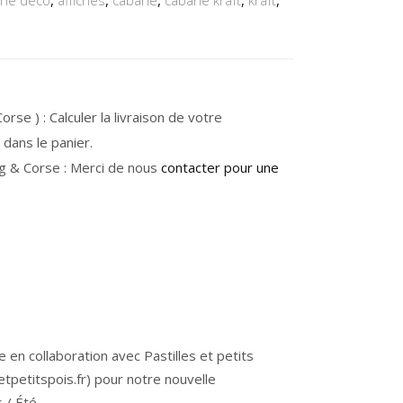
iche déco
,
affiches
,
cabane
,
cabane kraft
,
kraft
,
rse ) : Calculer la livraison de votre
dans le panier.
g & Corse : Merci de nous
contacter pour une
e en collaboration avec Pastilles et petits
etpetitspois.fr) pour notre nouvelle
 / Été.