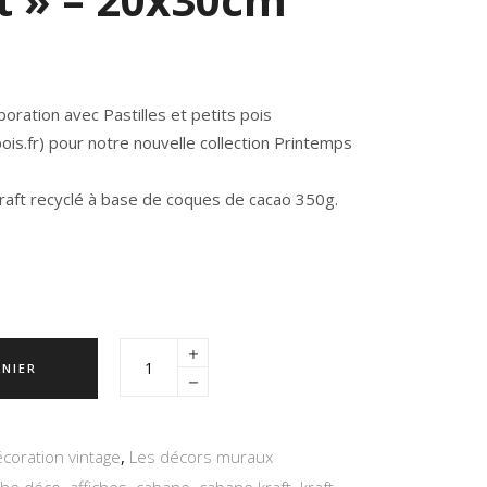
aboration avec Pastilles et petits pois
ois.fr) pour notre nouvelle collection Printemps
raft recyclé à base de coques de cacao 350g.
ANIER
écoration vintage
,
Les décors muraux