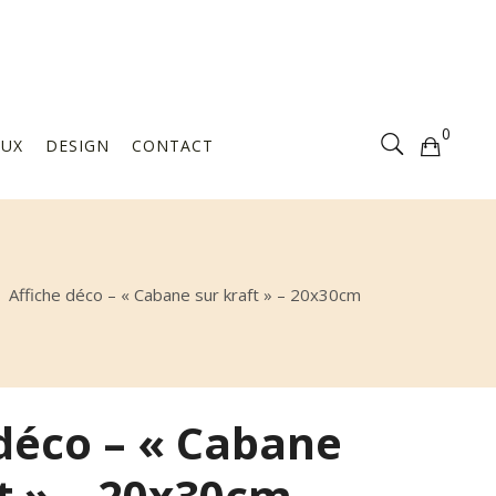
Votre sélection est vide
0
AUX
DESIGN
CONTACT
Votre sélection est vide
/
Affiche déco – « Cabane sur kraft » – 20x30cm
 déco – « Cabane
t » – 20x30cm