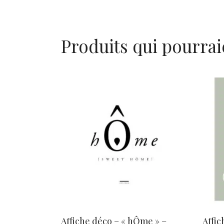
Produits qui pourrai
AJOUTER AU PANIER
Affiche déco – « hÔme » –
Affic