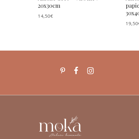
20x30cm
papie
30x4
14,50
€
19,50