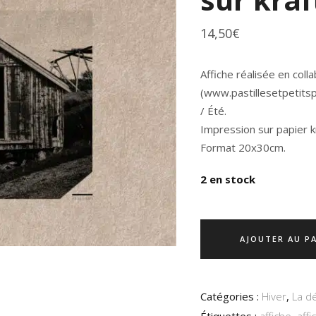
14,50
€
Affiche réalisée en coll
(www.pastillesetpetitsp
/ Été.
Impression sur papier k
Format 20x30cm.
2 en stock
AJOUTER AU P
Catégories :
Hiver
,
La d