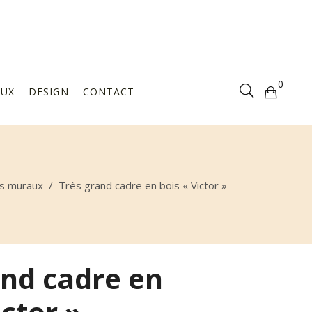
Votre sélection est vide
0
AUX
DESIGN
CONTACT
Votre sélection est vide
s muraux
/
Très grand cadre en bois « Victor »
and cadre en
ictor »