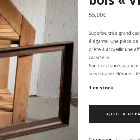
55,00
€
Superbe
très grand cad
élégante. Une pièce de
prête à accueillir une 
caractère.
Son bois foncé apporte 
un véritable élément déc
1 en stock
AJOUTER AU P
Catégories :
Collection 