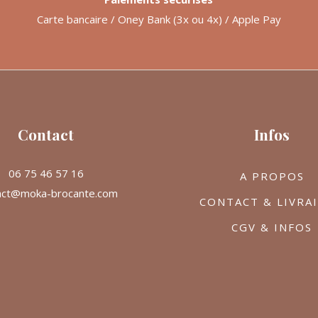
Carte bancaire / Oney Bank (3x ou 4x) / Apple Pay
Contact
Infos
06 75 46 57 16
A PROPOS
act@moka-brocante.com
CONTACT & LIVRA
CGV & INFOS