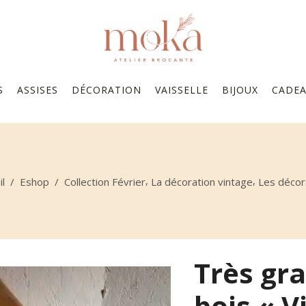
S
ASSISES
DÉCORATION
VAISSELLE
BIJOUX
CADE
,
,
il
/
Eshop
/
Collection Février
La décoration vintage
Les décor
Très gr
bois « V