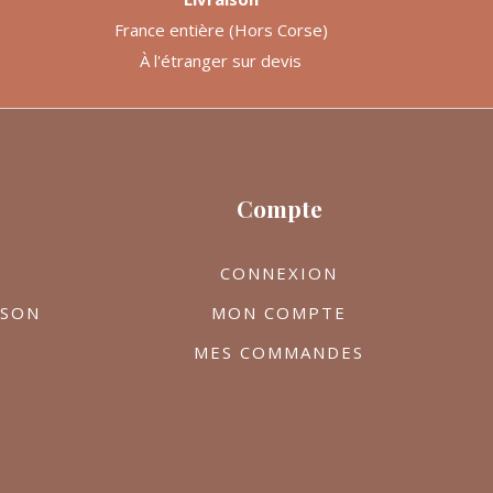
France entière (Hors Corse)
À l'étranger sur devis
Compte
CONNEXION
ISON
MON COMPTE
MES COMMANDES