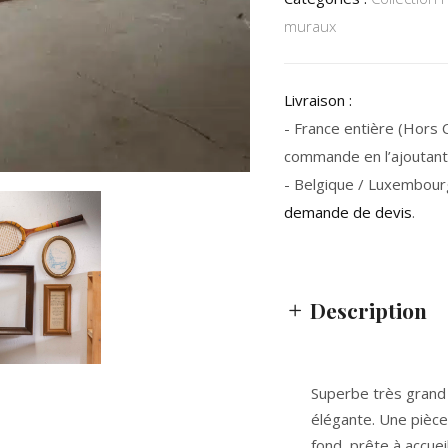
muraux
Livraison :
- France entière (Hors Co
commande en l’ajoutant 
- Belgique / Luxembour
demande de devis
.
Description
Superbe
très grand
élégante. Une pièce
fond
, prête à accue