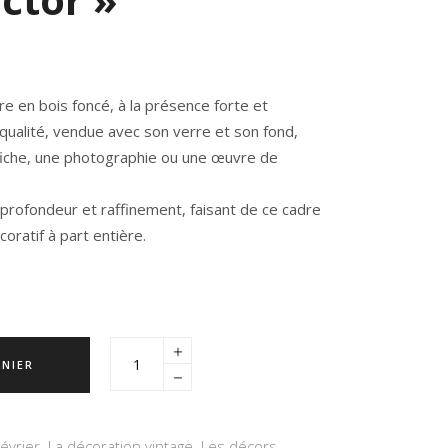
re en bois foncé
, à la présence forte et
 qualité, vendue
avec son verre et son fond
,
affiche, une photographie ou une œuvre de
profondeur et raffinement, faisant de ce cadre
oratif à part entière.
ANIER
Février
,
La décoration vintage
,
Les décors