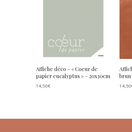
AJOUTER AU PANIER
Affiche déco – « Coeur de
Affic
papier eucalyptus » – 20x30cm
brun
14,50
€
14,50