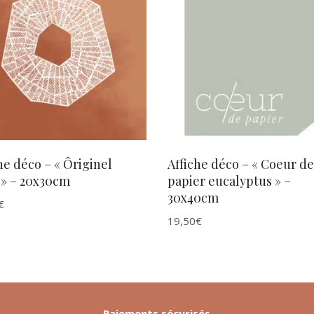
AJOUTER AU PANIER
AJOUTER AU PANIER
he déco – « Ôriginel
Affiche déco – « Coeur de
 » – 20x30cm
papier eucalyptus » –
30x40cm
€
19,50
€
Paiements sécurisés