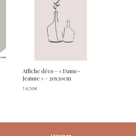
AJOUTER AU PANIER
Affiche déco – « Dame-
Jeanne » – 20x30cm
14,50
€
Livraison