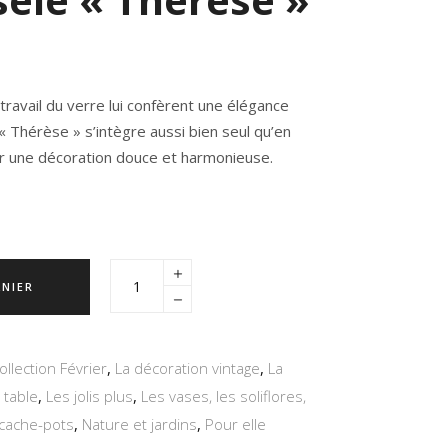
travail du verre lui confèrent une élégance
« Thérèse »
s’intègre aussi bien seul qu’en
er une décoration douce et harmonieuse.
ANIER
ollection Février
,
La décoration vintage
,
La
 table
,
Les jolis plus
,
Les vases, les soliflores,
 cache-pots
,
Nature et jardins
,
Pour elle