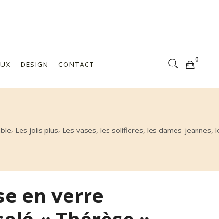
Votre sélection est vide
0
AUX
DESIGN
CONTACT
Votre sélection est vide
,
,
able
Les jolis plus
Les vases, les soliflores, les dames-jeannes, 
se en verre
selé « Thérèse »