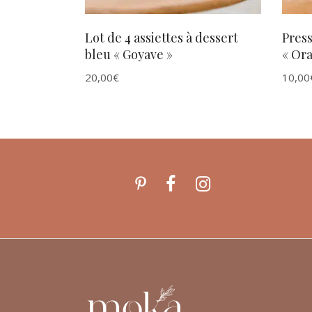
Lot de 4 assiettes à dessert
Pres
bleu « Goyave »
« Or
20,00
€
10,00