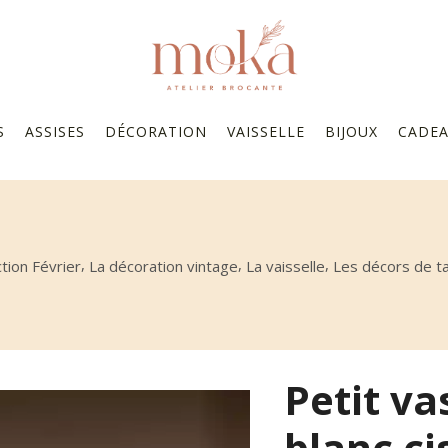
S
ASSISES
DÉCORATION
VAISSELLE
BIJOUX
CADE
,
,
,
ction Février
La décoration vintage
La vaisselle
Les décors de t
Petit va
blanc ci