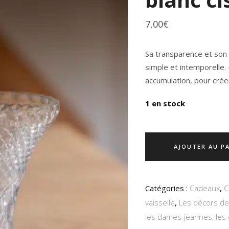
7,00
€
Sa transparence et son 
simple et intemporelle.
accumulation, pour cré
1 en stock
AJOUTER AU P
Catégories :
Cadeaux
,
C
vaisselle
,
Les décors de
les dames-jeannes, les