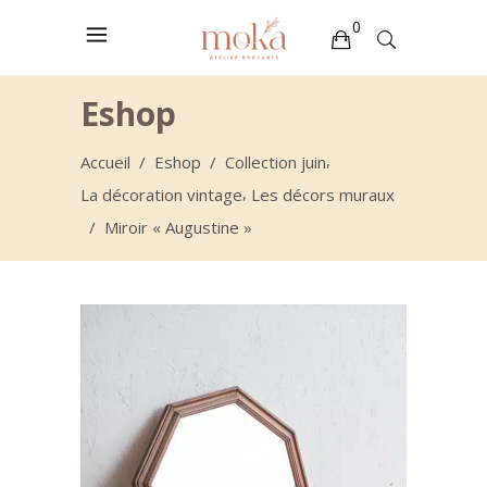
0
Votre sélection est vide
Eshop
,
Accueil
/
Eshop
/
Collection juin
,
La décoration vintage
Les décors muraux
/
Miroir « Augustine »