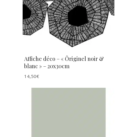
AJOUTER AU PANIER
Affiche déco – « Ôriginel noir &
blanc » – 20x30cm
14,50
€
AJOUTER AU PANIER