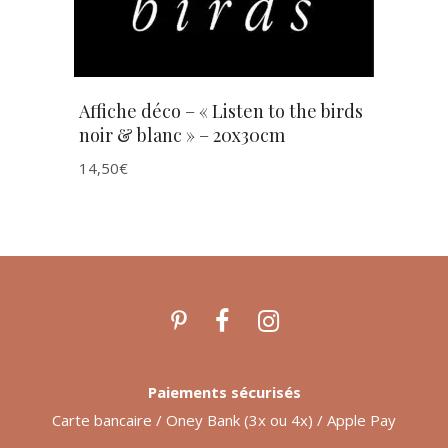
Affiche déco – « Listen to the birds
noir & blanc » – 20x30cm
14,50
€
Paiements sécurisés
Carte bancaire / Oney Bank (3x ou 4x) / Apple Pay