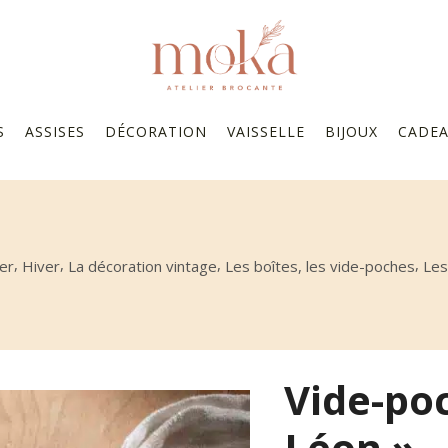
S
ASSISES
DÉCORATION
VAISSELLE
BIJOUX
CADE
,
,
,
,
ier
Hiver
La décoration vintage
Les boîtes, les vide-poches
Les
Vide-poc
Léon »