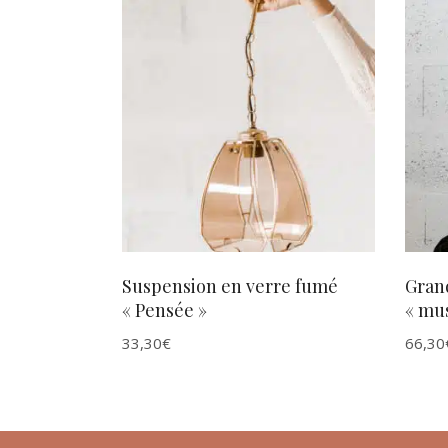
AJOUTER AU PANIER
Suspension en verre fumé
Grand
« Pensée »
« mu
33,30
€
66,30