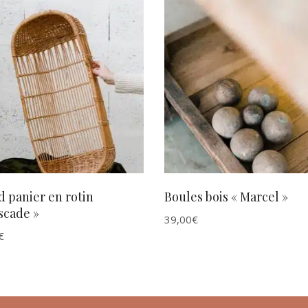
AJOUTER AU PANIER
AJOUTER AU PANIER
 panier en rotin
Boules bois « Marcel »
scade »
39,00
€
€