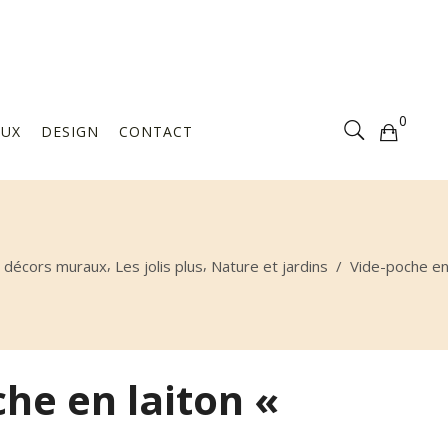
Votre sélection est vide
0
AUX
DESIGN
CONTACT
Votre sélection est vide
,
,
 décors muraux
Les jolis plus
Nature et jardins
/
Vide-poche en 
he en laiton «