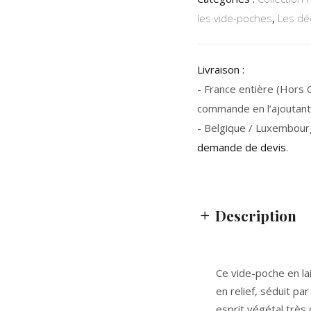
les vide-poches
,
Les dé
Livraison :
- France entière (Hors Co
commande en l’ajoutant 
- Belgique / Luxembour
demande de devis
.
Description
Ce vide-poche en la
en relief, séduit pa
esprit végétal très 