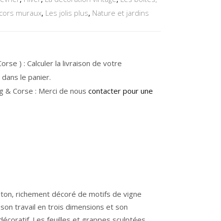
cors muraux
,
Les jolis plus
,
Nature et jardins
rse ) : Calculer la livraison de votre
dans le panier.
g & Corse : Merci de nous
contacter pour une
iton, richement décoré de motifs de vigne
r son travail en trois dimensions et son
décoratif. Les feuilles et grappes sculptées