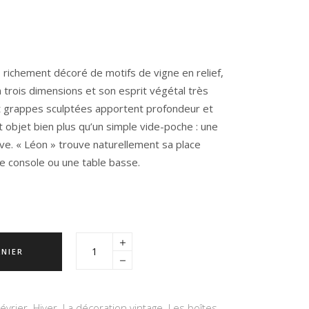
, richement décoré de motifs de vigne en relief,
n trois dimensions et son esprit végétal très
 et grappes sculptées apportent profondeur et
t objet bien plus qu’un simple vide-poche : une
ive.
« Léon »
trouve naturellement sa place
e console ou une table basse.
ANIER
Février
,
Hiver
,
La décoration vintage
,
Les boîtes,