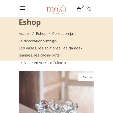
0
Eshop
Votre sélection est vide
,
Accueil
/
Eshop
/
Collection juin
,
La décoration vintage
Les vases, les soliflores, les dames-
jeannes, les cache-pots
/
Vase en verre « Tulipe »
Vendu