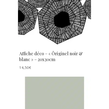
AJOUTER AU PANIER
Affiche déco – « Ôriginel noir &
blanc » – 20x30cm
14,50
€