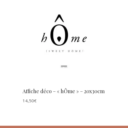
AJOUTER AU PANIER
Affiche déco – « hÔme » – 20x30cm
14,50
€