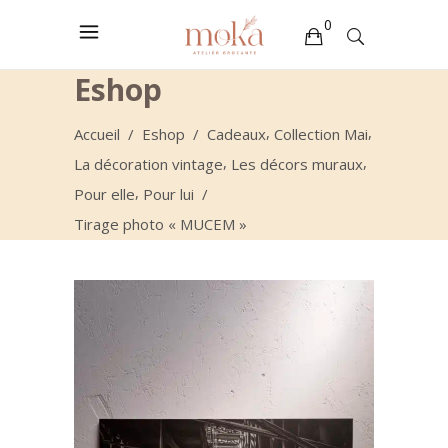
0
Eshop
Votre sélection est vide
,
,
Accueil
/
Eshop
/
Cadeaux
Collection Mai
,
,
La décoration vintage
Les décors muraux
,
Pour elle
Pour lui
/
Tirage photo « MUCEM »