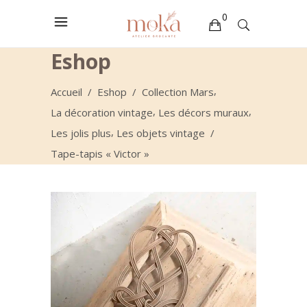
0
Eshop
Votre sélection est vide
,
Accueil
/
Eshop
/
Collection Mars
,
,
La décoration vintage
Les décors muraux
,
Les jolis plus
Les objets vintage
/
Tape-tapis « Victor »