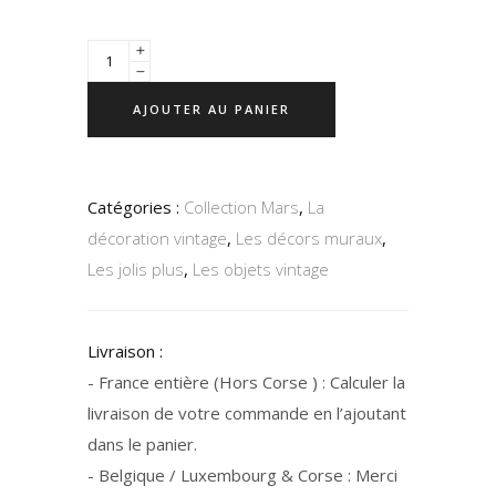
AJOUTER AU PANIER
Catégories :
Collection Mars
,
La
décoration vintage
,
Les décors muraux
,
Les jolis plus
,
Les objets vintage
Livraison :
- France entière (Hors Corse ) : Calculer la
livraison de votre commande en l’ajoutant
dans le panier.
- Belgique / Luxembourg & Corse : Merci