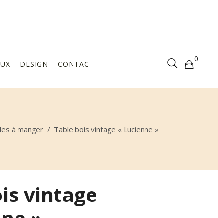
Votre sélection est vide
0
AUX
DESIGN
CONTACT
Votre sélection est vide
les à manger
/
Table bois vintage « Lucienne »
is vintage
nne »