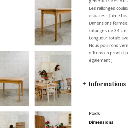
général, traces d’us
Les rallonges coulis
espaces ! J’aime bea
Dimensions fermée: 
rallonges de 34 cm 
Longueur totale ave
Nous pourrons verni
offrons un produit p
également )
Informations
Poids
Dimensions