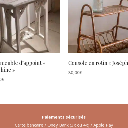
AJOUTER AU PANIER
AJOUTER AU PANIER
 meuble d’appoint «
Console en rotin « Joséph
hine »
80,00
€
0
€
Paiements sécurisés
Carte bancaire / Oney Bank (3x ou 4x) / Apple Pay