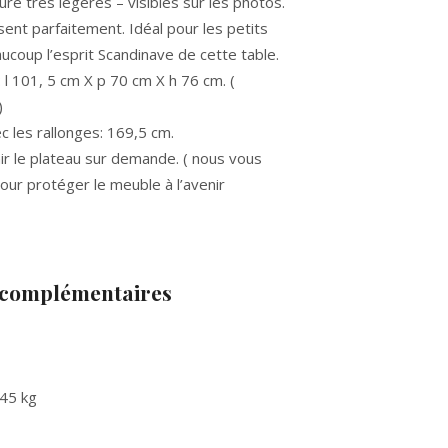
ure très légères – visibles sur les photos.
sent parfaitement. Idéal pour les petits
ucoup l’esprit Scandinave de cette table.
l 101, 5 cm X p 70 cm X h 76 cm. (
)
c les rallonges: 169,5 cm.
r le plateau sur demande. ( nous vous
our protéger le meuble à l’avenir
 complémentaires
45 kg