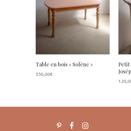
AJOUTER AU PANIER
Table en bois « Solène »
Petit
Josép
350,00
€
120,0