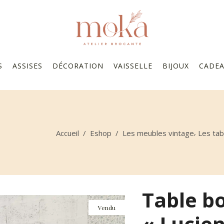
S
ASSISES
DÉCORATION
VAISSELLE
BIJOUX
CADE
,
Accueil
/
Eshop
/
Les meubles vintage
Les tab
Table bo
Vendu
« Lucie