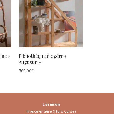
AJOUTER AU PANIER
ine »
Bibliothèque étagère «
Augustin »
560,00
€
Livraison
France entière (Hors Corse)