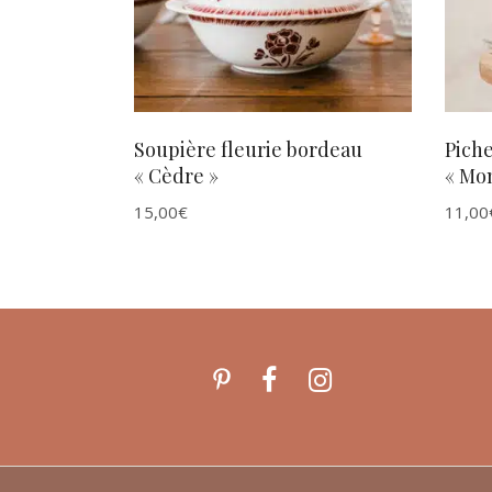
Soupière fleurie bordeau
Pich
« Cèdre »
« Mon
15,00
€
11,00