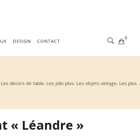
Votre sélection est vide
0
AUX
DESIGN
CONTACT
Votre sélection est vide
,
,
,
,
Les décors de table
Les jolis plus
Les objets vintage
Les plus
nt « Léandre »