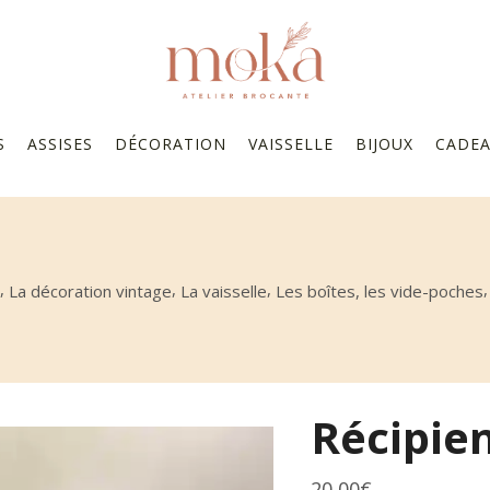
S
ASSISES
DÉCORATION
VAISSELLE
BIJOUX
CADE
,
,
,
La décoration vintage
La vaisselle
Les boîtes, les vide-poches
Récipie
20,00
€