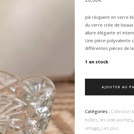
Joli récipient en verre b
du verre crée de beaux r
allure élégante et intem
Une pièce polyvalente q
différentes pièces de l
1 en stock
AJOUTER AU P
Catégories :
Collection 
boîtes, les vide-poches
vintage
,
Les plus