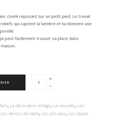
lanc ciselé reposant sur un petit pied. Le travail
eliefs qui captent la lumière et lui donnent une
porelle.
ui peut facilement trouver sa place dans
a maison.
ANIER
Mars
,
La décoration vintage
,
La vaisselle
,
Les
,
Les décors de table
,
Les jolis plus
,
Les objets