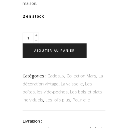
maison.
2 en stock
AJOUTER AU PANIER
Catégories :
Cadeaux
,
Collection Mars
,
La
décoration vintage
,
La vaisselle
,
Les
boîtes, les vide-poches
,
Les bols et plats
individuels
,
Les jolis plus
,
Pour elle
Livraison :