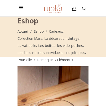
0
Eshop
Votre sélection est vide
,
Accueil
/
Eshop
/
Cadeaux
,
,
Collection Mars
La décoration vintage
,
,
La vaisselle
Les boîtes, les vide-poches
,
,
Les bols et plats individuels
Les jolis plus
Pour elle
/
Ramequin « Clément »