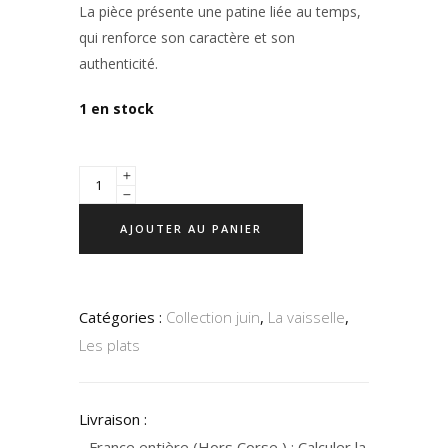
La pièce présente une patine liée au temps,
qui renforce son caractère et son
authenticité.
1 en stock
AJOUTER AU PANIER
Catégories :
Collection juin
,
La vaisselle
,
Les plats
Livraison :
- France entière (Hors Corse ) : Calculer la