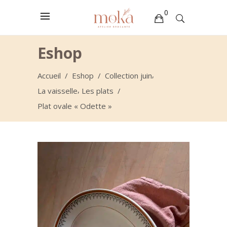
0
Votre sélection est vide
Eshop
,
Accueil
/
Eshop
/
Collection juin
,
La vaisselle
Les plats
/
Plat ovale « Odette »