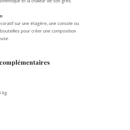
uthentique et la chaleur de son grès.
co
écoratif sur une étagère, une console ou
 bouteilles pour créer une composition
euse.
 complémentaires
3 kg