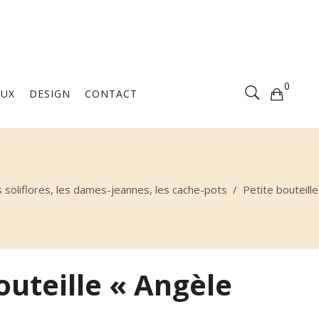
Votre sélection est vide
0
AUX
DESIGN
CONTACT
Votre sélection est vide
s soliflores, les dames-jeannes, les cache-pots
/
Petite bouteill
outeille « Angèle