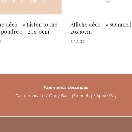
he déco – « Listen to the
Affiche déco – « sÔmmeil
s poudre » – 20x30cm
20x30cm
€
14,50
€
Paiements sécurisés
Carte bancaire / Oney Bank (3x ou 4x) / Apple Pay