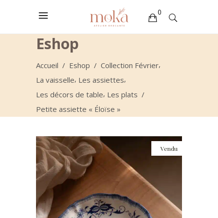
0
Eshop
Votre sélection est vide
,
Accueil
/
Eshop
/
Collection Février
,
,
La vaisselle
Les assiettes
,
Les décors de table
Les plats
/
Petite assiette « Éloïse »
Vendu