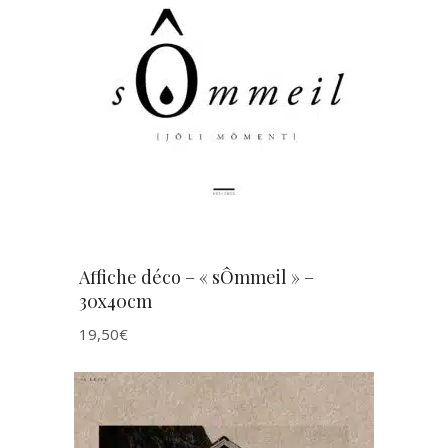
AJOUTER AU PANIER
Affiche déco – « sÔmmeil » –
30x40cm
19,50
€