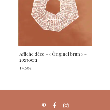
AJOUTER AU PANIER
Affiche déco – « Ôriginel brun » –
20x30cm
14,50
€