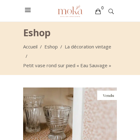
0
Votre sélection est vide
Eshop
Accueil
/
Eshop
/
La décoration vintage
/
Petit vase rond sur pied « Eau Sauvage »
Vendu