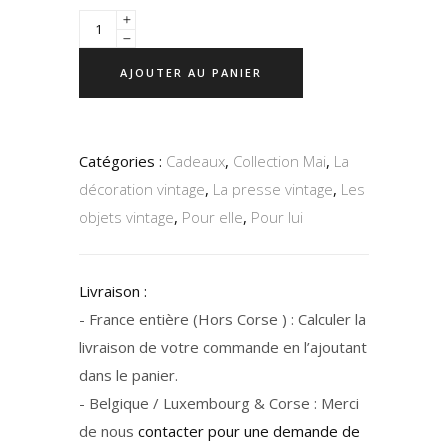
AJOUTER AU PANIER
Catégories :
Cadeaux
,
Collection Mai
,
La
décoration vintage
,
La presse vintage
,
Les
objets vintage
,
Pour elle
,
Pour lui
Livraison :
- France entière (Hors Corse ) : Calculer la
livraison de votre commande en l’ajoutant
dans le panier.
- Belgique / Luxembourg & Corse : Merci
de nous
contacter pour une demande de