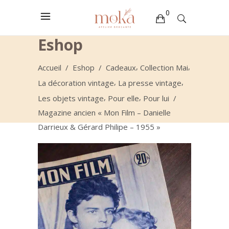
0
Eshop
Votre sélection est vide
,
,
Accueil
/
Eshop
/
Cadeaux
Collection Mai
,
,
La décoration vintage
La presse vintage
,
,
Les objets vintage
Pour elle
Pour lui
/
Magazine ancien « Mon Film – Danielle
Darrieux & Gérard Philipe – 1955 »