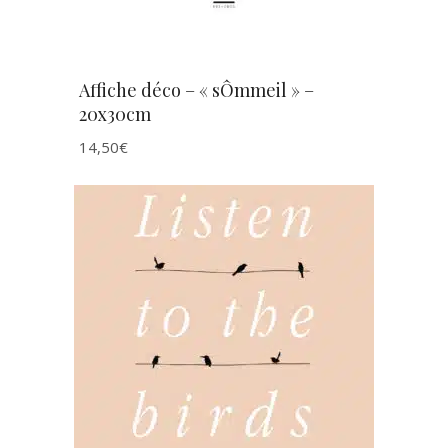
Affiche déco – « sÔmmeil » –
20x30cm
14,50
€
AJOUTER AU PANIER