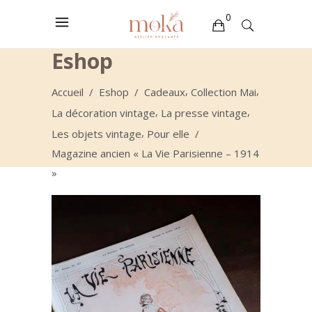
0
Eshop
Votre sélection est vide
,
,
Accueil
/
Eshop
/
Cadeaux
Collection Mai
,
,
La décoration vintage
La presse vintage
,
Les objets vintage
Pour elle
/
Magazine ancien « La Vie Parisienne – 1914
»