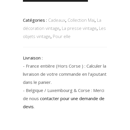
Catégories :
Cadeaux
,
Collection Mai
,
La
décoration vintage
,
La presse vintage
,
Les
objets vintage
,
Pour elle
Livraison :
- France entière (Hors Corse ) : Calculer la
livraison de votre commande en l’ajoutant
dans le panier.
- Belgique / Luxembourg & Corse : Merci
de nous
contacter pour une demande de
devis
.