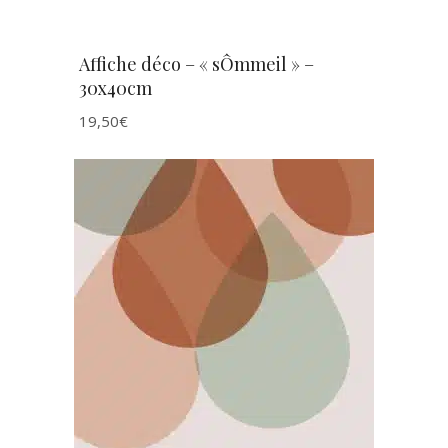
Affiche déco – « sÔmmeil » –
30x40cm
19,50
€
AJOUTER AU PANIER