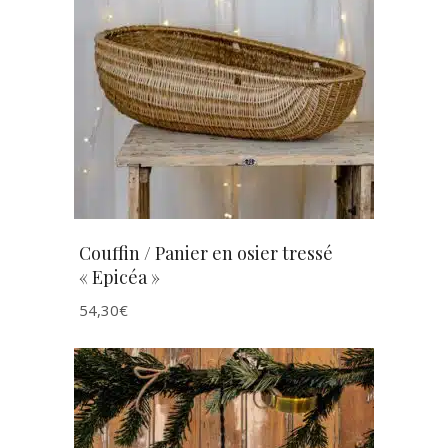
AJOUTER AU PANIER
Couffin / Panier en osier tressé
« Epicéa »
54,30
€