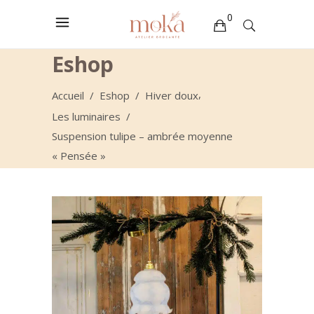
0
Eshop
Votre sélection est vide
,
Accueil
/
Eshop
/
Hiver doux
Les luminaires
/
Suspension tulipe – ambrée moyenne
« Pensée »