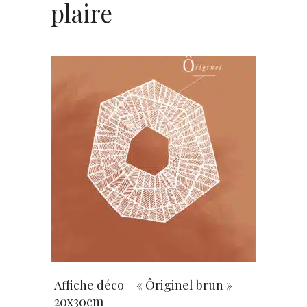
plaire
AJOUTER AU PANIER
Affiche déco – « Ôriginel brun » –
20x30cm