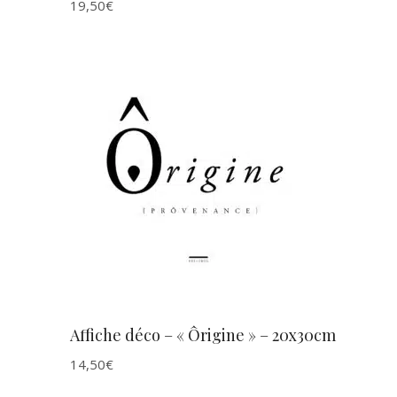
19,50
€
AJOUTER AU PANIER
Affiche déco – « Ôrigine » – 20x30cm
14,50
€