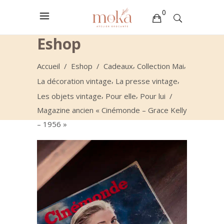
0
Eshop
Votre sélection est vide
,
,
Accueil
/
Eshop
/
Cadeaux
Collection Mai
,
,
La décoration vintage
La presse vintage
,
,
Les objets vintage
Pour elle
Pour lui
/
Magazine ancien « Cinémonde – Grace Kelly
– 1956 »