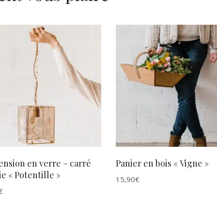
AJOUTER AU PANIER
AJOUTER AU PANIER
nsion en verre – carré
Panier en bois « Vigne »
ie « Potentille »
15,90
€
€