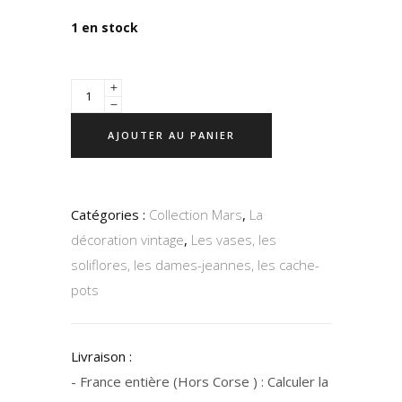
1 en stock
AJOUTER AU PANIER
Catégories :
Collection Mars
,
La
décoration vintage
,
Les vases, les
soliflores, les dames-jeannes, les cache-
pots
Livraison :
- France entière (Hors Corse ) : Calculer la