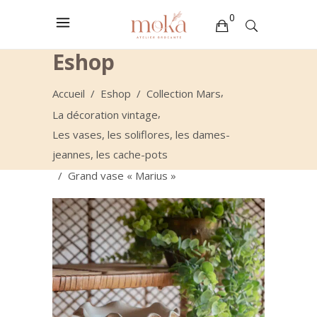
0
Eshop
Votre sélection est vide
,
Accueil
/
Eshop
/
Collection Mars
,
La décoration vintage
Les vases, les soliflores, les dames-
jeannes, les cache-pots
/
Grand vase « Marius »