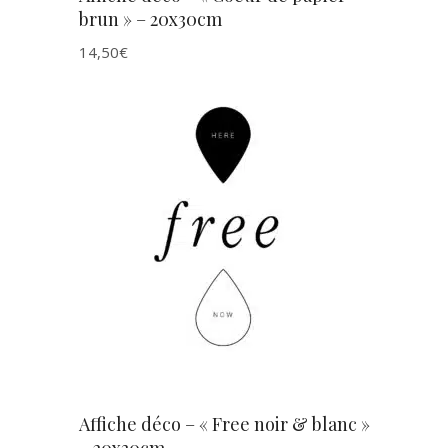
brun » – 20x30cm
14,50
€
AJOUTER AU PANIER
Affiche déco – « Free noir & blanc »