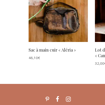
AJOUTER AU PANIER
Sac à main cuir « Aléria »
Lot d
« Cam
46,10
€
32,00