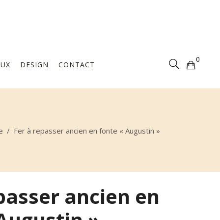
Votre sélection est vide
0
AUX
DESIGN
CONTACT
Votre sélection est vide
e
/
Fer à repasser ancien en fonte « Augustin »
passer ancien en
Augustin »