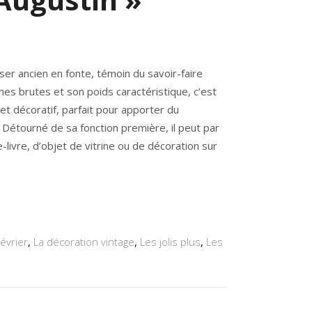
ser ancien en fonte
, témoin du savoir-faire
gnes brutes et son poids caractéristique, c’est
et décoratif
, parfait pour apporter du
. Détourné de sa fonction première, il peut par
-livre
, d’objet de vitrine ou de décoration sur
Février
,
La décoration vintage
,
Les jolis plus
,
Les