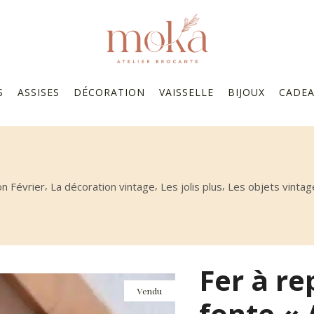
S
ASSISES
DÉCORATION
VAISSELLE
BIJOUX
CADE
,
,
,
on Février
La décoration vintage
Les jolis plus
Les objets vintag
Fer à re
Vendu
fonte « 