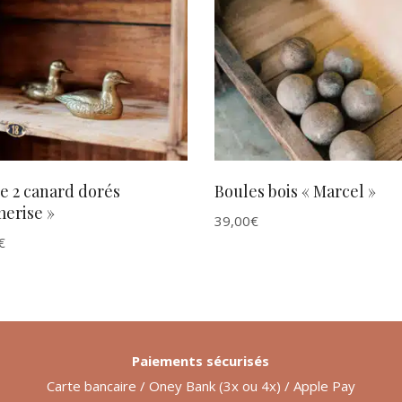
AJOUTER AU PANIER
AJOUTER AU PANIER
e 2 canard dorés
Boules bois « Marcel »
erise »
39,00
€
€
Paiements sécurisés
Carte bancaire / Oney Bank (3x ou 4x) / Apple Pay