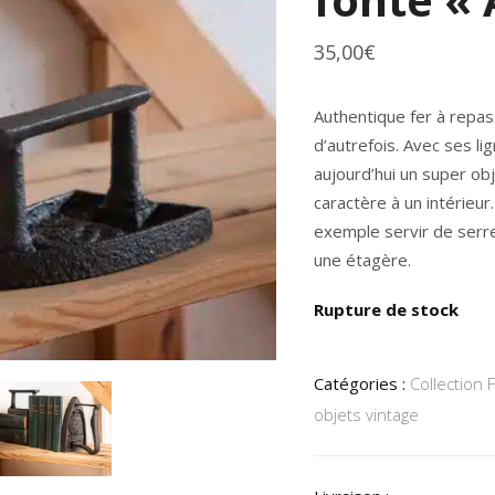
35,00
€
Authentique
fer à repas
d’autrefois. Avec ses li
aujourd’hui un
super obj
caractère à un intérieur
exemple servir de
serre
une étagère.
Rupture de stock
Catégories :
Collection 
objets vintage