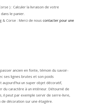
rse ) : Calculer la livraison de votre
dans le panier.
g & Corse : Merci de nous
contacter pour une
epasser ancien en fonte
, témoin du savoir-
vec ses lignes brutes et son poids
st aujourd’hui un
super objet décoratif
,
er du caractère à un intérieur. Détourné de
e, il peut par exemple servir de
serre-livre
,
ou de décoration sur une étagère.