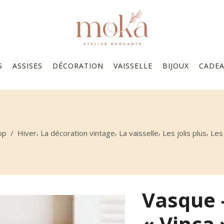
S
ASSISES
DÉCORATION
VAISSELLE
BIJOUX
CADE
,
,
,
,
op
/
Hiver
La décoration vintage
La vaisselle
Les jolis plus
Les
Vasque 
« Vinca 