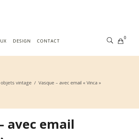
Votre sélection est vide
0
AUX
DESIGN
CONTACT
Votre sélection est vide
 objets vintage
/
Vasque – avec email « Vinca »
– avec email
»