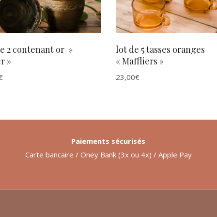
e 2 contenant or »
lot de 5 tasses oranges
r »
« Maffliers »
€
23,00
€
Paiements sécurisés
Carte bancaire / Oney Bank (3x ou 4x) / Apple Pay