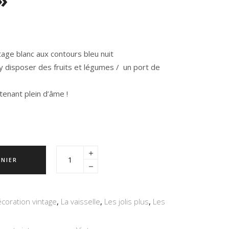
age blanc aux contours bleu nuit
y disposer des fruits et légumes / un port de
tenant plein d’âme !
ANIER
écoration vintage
,
La vaisselle
,
Les jolis plus
,
Les