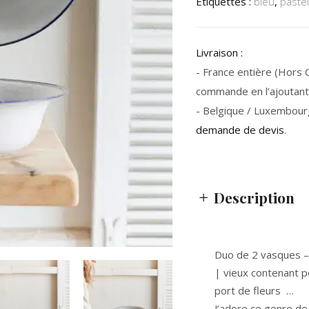
Étiquettes :
bleu
,
pastel
Livraison :
- France entière (Hors Co
commande en l’ajoutant 
- Belgique / Luxembour
demande de devis
.
Description
Duo de 2 vasques – 
| vieux contenant p
port de fleurs …
J’adore ce genre de