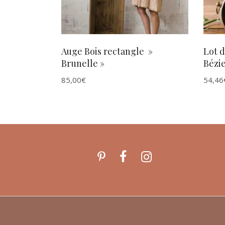
Auge Bois rectangle »
Lot d
Brunelle »
Bézie
85,00
€
54,46