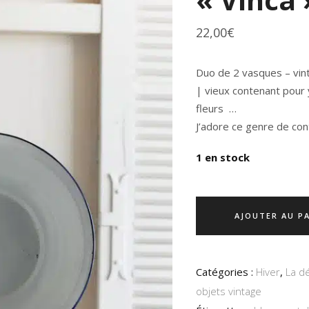
22,00
€
Duo de 2 vasques – vint
| vieux contenant pour 
fleurs …
J’adore ce genre de con
1 en stock
AJOUTER AU P
Catégories :
Hiver
,
La d
objets vintage