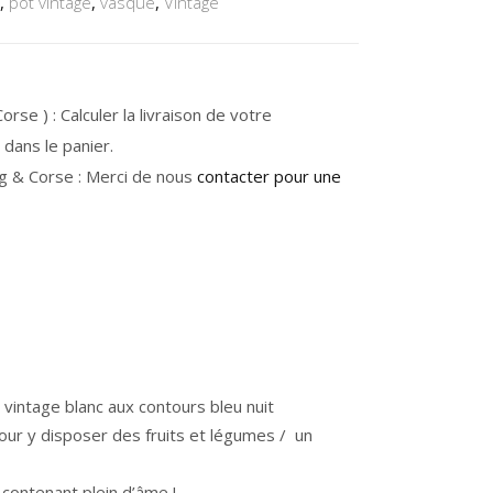
,
pot vintage
,
vasque
,
Vintage
rse ) : Calculer la livraison de votre
dans le panier.
g & Corse : Merci de nous
contacter pour une
vintage blanc aux contours bleu nuit
our y disposer des fruits et légumes / un
 contenant plein d’âme !