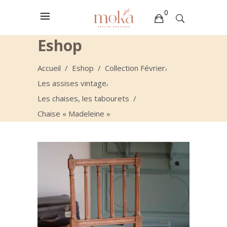
0
Eshop
Votre sélection est vide
,
Accueil
/
Eshop
/
Collection Février
,
Les assises vintage
Les chaises, les tabourets
/
Chaise « Madeleine »