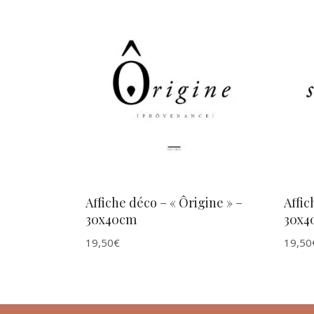
AJOUTER AU PANIER
Affiche déco – « Ôrigine » –
Affic
30x40cm
30x4
19,50
€
19,50