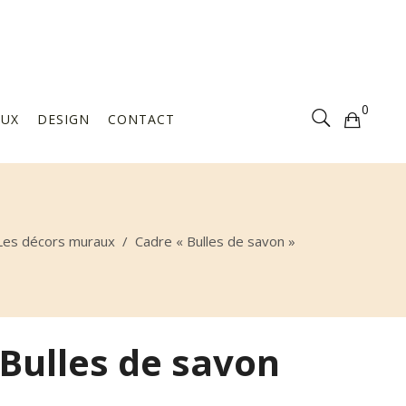
Votre sélection est vide
0
AUX
DESIGN
CONTACT
Votre sélection est vide
Les décors muraux
/
Cadre « Bulles de savon »
 Bulles de savon