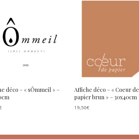
AJOUTER AU PANIER
AJOUTER AU PANIER
he déco – « sÔmmeil » –
Affiche déco – « Coeur de
0cm
papier brun » – 30x40cm
€
19,50
€