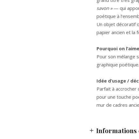
grand titre très g
savon »
— qui appor
poétique à l’ensemb
Un objet décoratif q
papier ancien et la 
Pourquoi on l’aim
Pour son mélange su
graphique poétique
Idée d’usage / dé
Parfait à accrocher
pour une touche poé
mur de cadres ancie
Informations