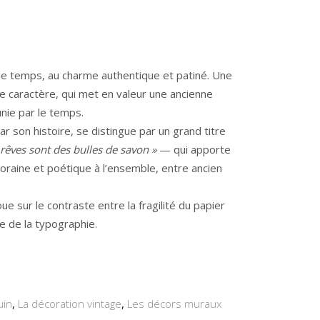
r le temps, au charme authentique et patiné. Une
de caractère, qui met en valeur une ancienne
unie par le temps.
 son histoire, se distingue par un grand titre
 rêves sont des bulles de savon »
— qui apporte
raine et poétique à l’ensemble, entre ancien
oue sur le contraste entre la fragilité du papier
le de la typographie.
uin
,
La décoration vintage
,
Les décors muraux