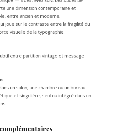
raphique —
« Les rêves sont des bulles de
te une dimension contemporaine et
le, entre ancien et moderne.
ui joue sur le contraste entre la fragilité du
force visuelle de la typographie.
e
btil entre partition vintage et message
.
co
 dans un salon, une chambre ou un bureau
tique et singulière, seul ou intégré dans un
ns.
 complémentaires