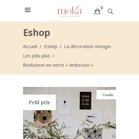
0
Votre sélection est vide
Eshop
,
Accueil
/
Eshop
/
La décoration vintage
Les jolis plus
/
Bonbonne en verre « Ambrosio »
Vendu
Petit prix