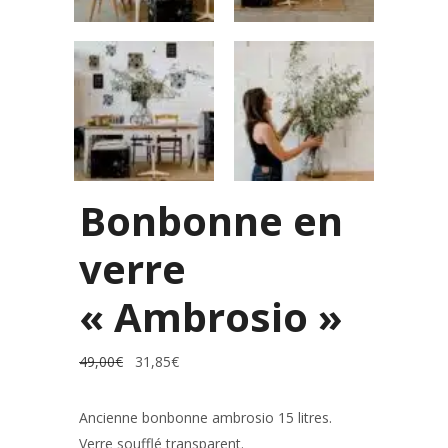
Bonbonne en
verre
« Ambrosio »
Le
Le
49,00
€
31,85
€
prix
prix
initial
actuel
était :
est :
49,00€.
31,85€.
Ancienne bonbonne ambrosio 15 litres.
Verre soufflé transparent.