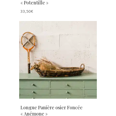
« Potentille »
33,50
€
AJOUTER AU PANIER
Longue Panière osier Foncée
« Anémone »