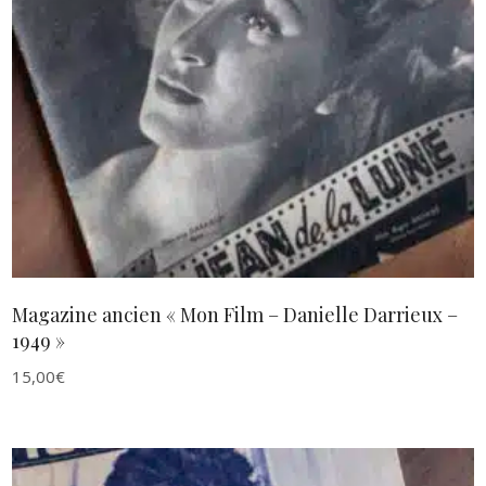
AJOUTER AU PANIER
Magazine ancien « Mon Film – Danielle Darrieux –
1949 »
15,00
€