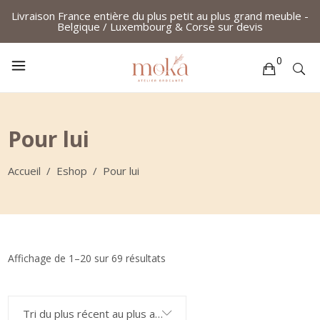
Livraison France entière du plus petit au plus grand meuble -
Belgique / Luxembourg & Corse
sur devis
0
Votre sélection est vide
Pour lui
Accueil
/
Eshop
/
Pour lui
Trié
Affichage de 1–20 sur 69 résultats
du
Tri du plus récent au plus ancien