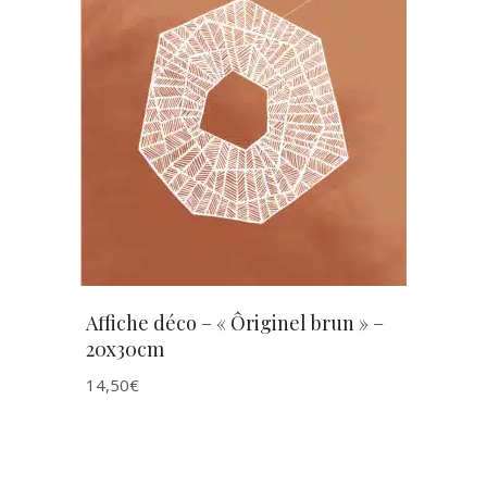
AJOUTER AU PANIER
Affiche déco – « Ôriginel brun » –
20x30cm
14,50
€