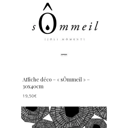
AJOUTER AU PANIER
Affiche déco – « sÔmmeil » –
30x40cm
19,50
€