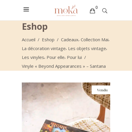
0
Eshop
Votre sélection est vide
,
,
Accueil
/
Eshop
/
Cadeaux
Collection Mai
,
,
La décoration vintage
Les objets vintage
,
,
Les vinyles
Pour elle
Pour lui
/
Vinyle « Beyond Appearances » – Santana
Vendu