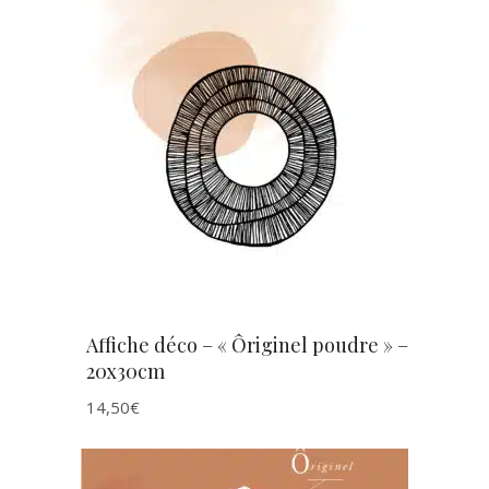
AJOUTER AU PANIER
Affiche déco – « Ôriginel poudre » –
20x30cm
14,50
€