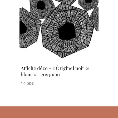
AJOUTER AU PANIER
Affiche déco – « Ôriginel noir &
blanc » – 20x30cm
14,50
€