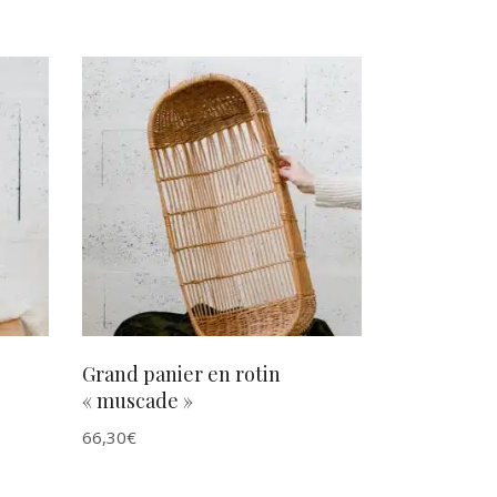
AJOUTER AU PANIER
Grand panier en rotin
« muscade »
66,30
€