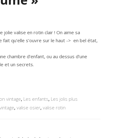
el
jolie valise en rotin clair ! On aime sa
7€.
e fait qu’elle s’ouvre sur le haut -> en bel état,
une chambre d’enfant, ou au dessus d’une
le et un secrets.
on vintage
,
Les enfants
,
Les jolis plus
vintage
,
valise osier
,
valise rotin