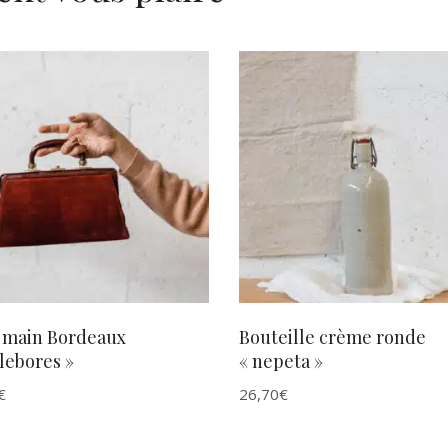
AJOUTER AU PANIER
AJOUTER AU PANIER
à main Bordeaux
Bouteille crème ronde
lebores »
« nepeta »
€
26,70
€