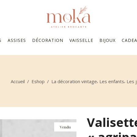
S
ASSISES
DÉCORATION
VAISSELLE
BIJOUX
CADE
,
,
Accueil
/
Eshop
/
La décoration vintage
Les enfants
Les j
Valisett
Vendu
« agrip