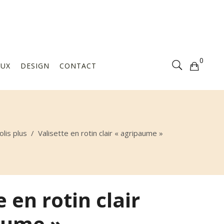
Votre sélection est vide
0
AUX
DESIGN
CONTACT
Votre sélection est vide
olis plus
/
Valisette en rotin clair « agripaume »
e en rotin clair
aume »