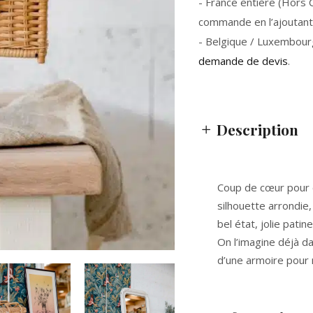
- France entière (Hors Co
commande en l’ajoutant 
- Belgique / Luxembour
demande de devis
.
Description
Coup de cœur pour ce
silhouette arrondie, 
bel état, jolie patin
On l’imagine déjà d
d’une armoire pour r