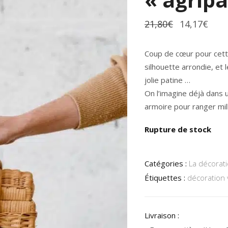
Le
Le
21,80
€
14,17
€
prix
prix
initial
actu
était :
est :
Coup de cœur pour cette 
21,80€.
14,1
silhouette arrondie, et l
jolie patine …
On l’imagine déjà dans 
armoire pour ranger mil
Rupture de stock
Catégories :
La décorati
Étiquettes :
décoration 
Livraison :