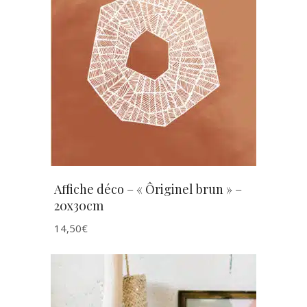
AJOUTER AU PANIER
Affiche déco – « Ôriginel brun » –
20x30cm
14,50
€