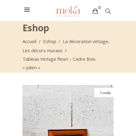
0
Eshop
Votre sélection est vide
,
Accueil
/
Eshop
/
La décoration vintage
Les décors muraux
/
Tableau Vintage fleuri – Cadre Bois
« Julien »
Vendu