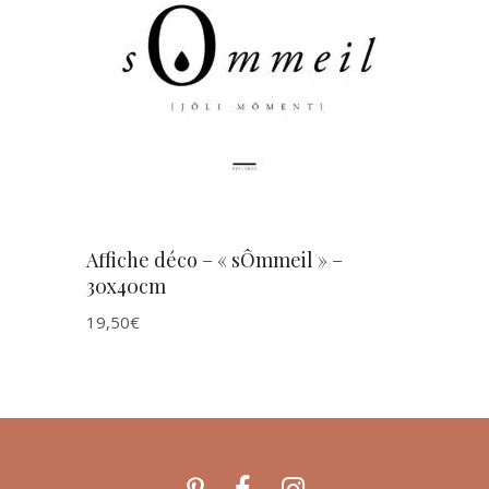
AJOUTER AU PANIER
Affiche déco – « sÔmmeil » –
30x40cm
19,50
€