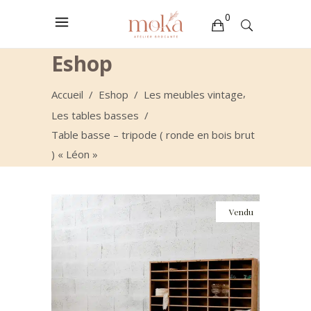
0
Eshop
Votre sélection est vide
,
Accueil
/
Eshop
/
Les meubles vintage
Les tables basses
/
Table basse – tripode ( ronde en bois brut
) « Léon »
Vendu