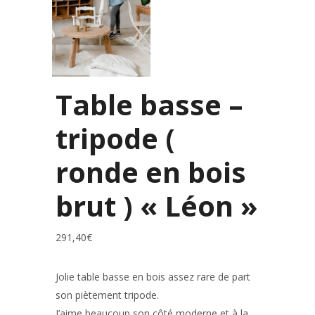
Table basse –
tripode (
ronde en bois
brut ) « Léon »
291,40
€
Jolie table basse en bois assez rare de part
son piètement tripode.
J’aime beaucoup son côté moderne et à la