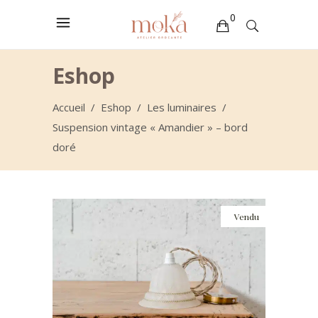
0
Votre sélection est vide
Eshop
Accueil
/
Eshop
/
Les luminaires
/
Suspension vintage « Amandier » – bord
doré
Vendu