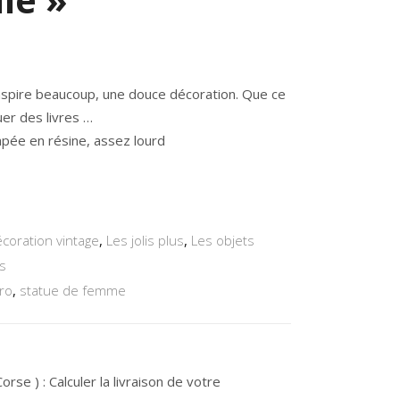
’inspire beaucoup, une douce décoration. Que ce
uer des livres …
pée en résine, assez lourd
écoration vintage
,
Les jolis plus
,
Les objets
ns
ro
,
statue de femme
rse ) : Calculer la livraison de votre