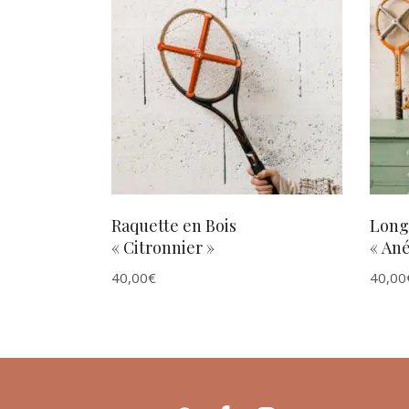
AJOUTER AU PANIER
Raquette en Bois
Long
« Citronnier »
« An
40,00
€
40,00