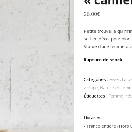
26,00
€
Petite trouvaille qui m
soit en déco, pour bloq
Statue d’une femme dra
Rupture de stock
Catégories :
Hiver
,
La d
vintage
,
Nature et jardi
Étiquettes :
Femme
,
rét
Livraison :
- France entière (Hors Co