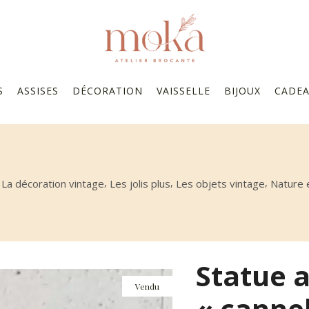
S
ASSISES
DÉCORATION
VAISSELLE
BIJOUX
CADE
,
,
,
,
La décoration vintage
Les jolis plus
Les objets vintage
Nature e
Statue 
Vendu
« cannel