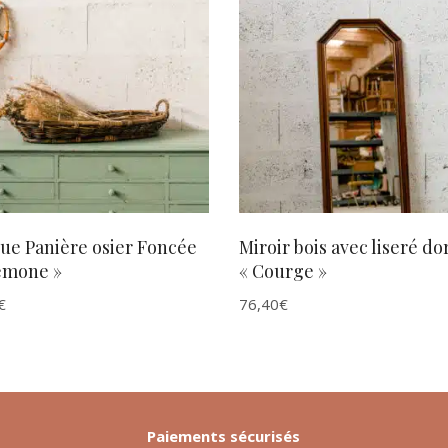
AJOUTER AU PANIER
AJOUTER AU PANIER
ue Panière osier Foncée
Miroir bois avec liseré do
émone »
« Courge »
€
76,40
€
Paiements sécurisés