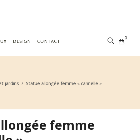
Votre sélection est vide
0
AUX
DESIGN
CONTACT
Votre sélection est vide
t jardins
/
Statue allongée femme « cannelle »
allongée femme
le »