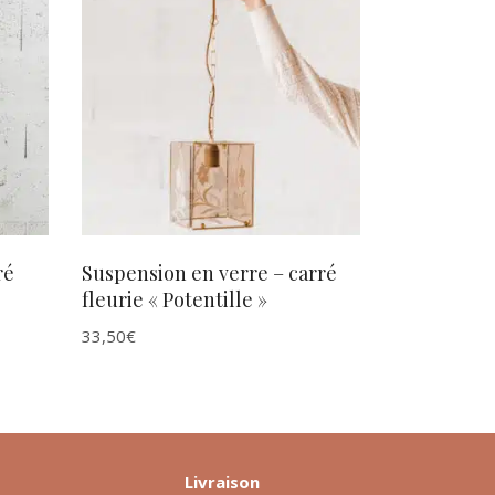
AJOUTER AU PANIER
ré
Suspension en verre – carré
fleurie « Potentille »
33,50
€
Livraison