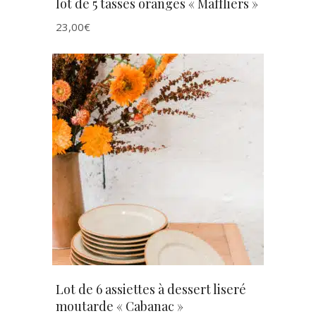
lot de 5 tasses oranges « Maffliers »
23,00
€
AJOUTER AU PANIER
Lot de 6 assiettes à dessert liseré
moutarde « Cabanac »