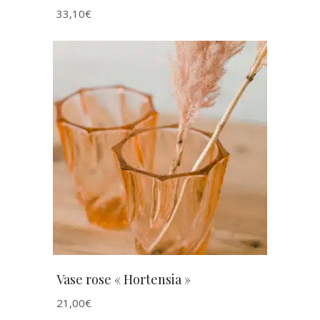
33,10
€
AJOUTER AU PANIER
Vase rose « Hortensia »
21,00
€