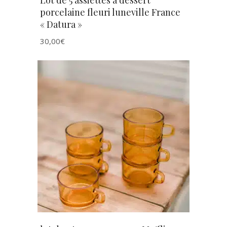
Lot de 5 assiettes à dessert
porcelaine fleuri luneville France
« Datura »
30,00
€
AJOUTER AU PANIER