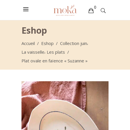
0
Votre sélection est vide
Eshop
,
Accueil
/
Eshop
/
Collection juin
,
La vaisselle
Les plats
/
Plat ovale en faïence « Suzanne »