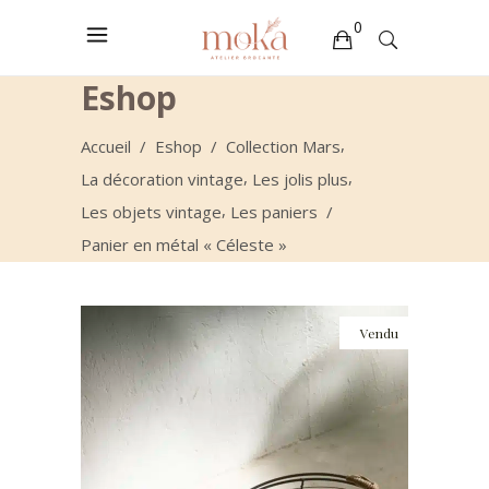
0
Eshop
Votre sélection est vide
,
Accueil
/
Eshop
/
Collection Mars
,
,
La décoration vintage
Les jolis plus
,
Les objets vintage
Les paniers
/
Panier en métal « Céleste »
Vendu